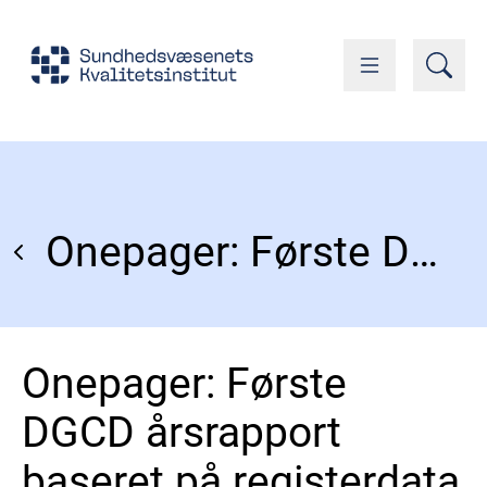
Onepager: Første DGCD årsrapport baseret på registerdata
Onepager: Første
DGCD årsrapport
baseret på registerdata