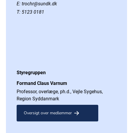
E:
trochr@sundk.dk
T:
5123 0181
Styregruppen
Formand Claus Varnum
Professor, overlæge, ph.d., Vejle Sygehus,
Region Syddanmark
Oversigt over medlemmer