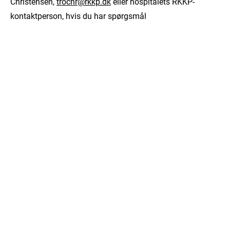
Christensen,
trochr@rkkp.dk
eller hospitalets RKKP-
kontaktperson, hvis du har spørgsmål