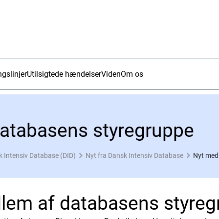
ngslinjer
Utilsigtede hændelser
Viden
Om os
atabasens styregruppe
 Intensiv Database (DID)
Nyt fra Dansk Intensiv Database
Nyt med
lem af databasens styreg