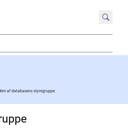
lem af databasens styregruppe
ruppe