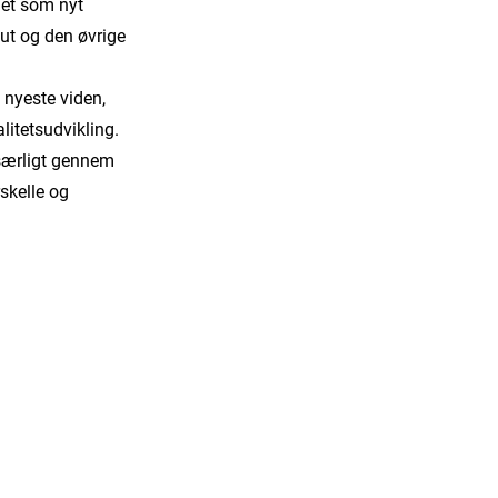
get som nyt
ut og den øvrige
 nyeste viden,
litetsudvikling.
 særligt gennem
rskelle og