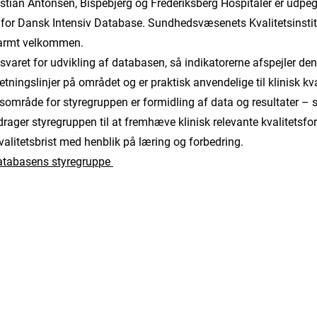
istian Antonsen, Bispebjerg og Frederiksberg Hospitaler er udpe
or Dansk Intensiv Database. Sundhedsvæsenets Kvalitetsinstit
varmt velkommen.
varet for udvikling af databasen, så indikatorerne afspejler den
etningslinjer på området og er praktisk anvendelige til klinisk kva
usområde for styregruppen er formidling af data og resultater –
drager styregruppen til at fremhæve klinisk relevante kvalitetsfo
kvalitetsbrist med henblik på læring og forbedring.
databasens styregruppe