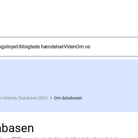
ngslinjer
Utilsigtede hændelser
Viden
Om os
 Intensiv Database (DID)
Om databasen
abasen