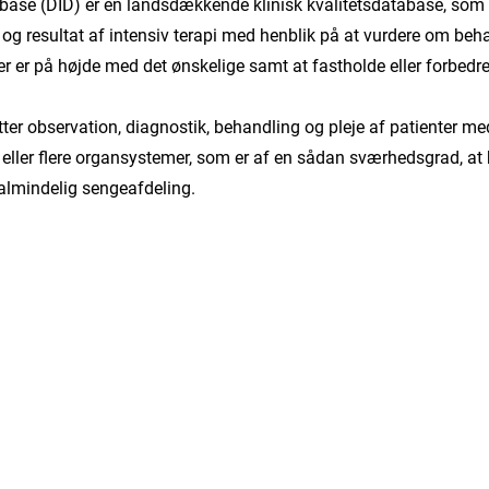
ase (DID) er en landsdækkende klinisk kvalitetsdatabase, som h
 og resultat af intensiv terapi med henblik på at vurdere om beh
r er på højde med det ønskelige samt at fastholde eller forbedr
tter observation, diagnostik, behandling og pleje af patienter me
et eller flere organsystemer, som er af en sådan sværhedsgrad, at
lmindelig sengeafdeling.