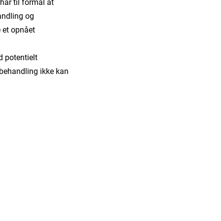
ar til formål at
andling og
e et opnået
d potentielt
 behandling ikke kan