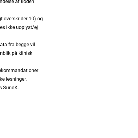
endelse af koden
t overskrider 10) og
es ikke uoplyst/ej
ata fra begge vil
blik på klinisk
i rekommandationer
ske løsninger.
ts SundK-