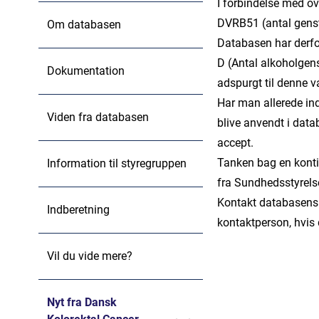
I forbindelse med ov
DVRB51 (antal genst
Om databasen
Databasen har derfo
D (Antal alkoholgen
Dokumentation
adspurgt til denne v
Har man allerede ind
Viden fra databasen
blive anvendt i data
accept.
Tanken bag en kontin
Information til styregruppen
fra Sundhedsstyrelse
Kontakt databasens
Indberetning
kontaktperson, hvis
Vil du vide mere?
Nyt fra Dansk