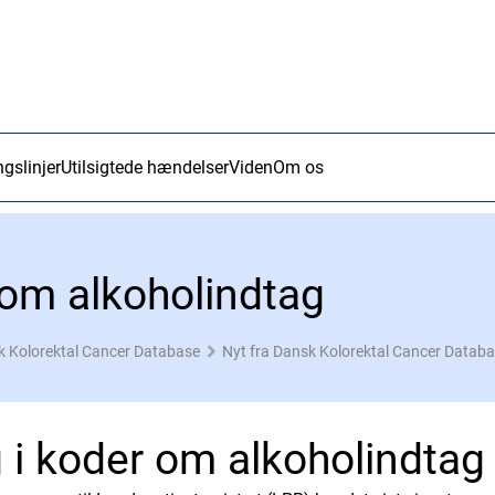
ngslinjer
Utilsigtede hændelser
Viden
Om os
 om alkoholindtag
 Kolorektal Cancer Database
Nyt fra Dansk Kolorektal Cancer Datab
 i koder om alkoholindtag