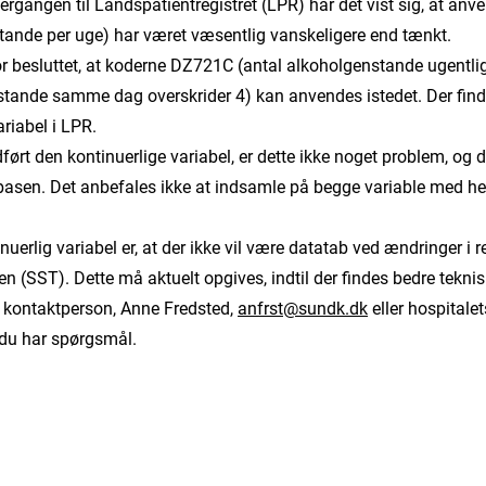
ergangen til Landspatientregistret (LPR) har det vist sig, at anv
ande per uge) har været væsentlig vanskeligere end tænkt.
r besluttet, at koderne DZ721C (antal alkoholgenstande ugentlig
stande samme dag overskrider 4) kan anvendes istedet. Der find
ariabel i LPR.
ført den kontinuerlige variabel, er dette ikke noget problem, og d
basen. Det anbefales ikke at indsamle på begge variable med hen
uerlig variabel er, at der ikke vil være datatab ved ændringer 
n (SST). Dette må aktuelt opgives, indtil der findes bedre tekni
 kontaktperson, Anne Fredsted,
anfrst@sundk.dk
eller hospitale
 du har spørgsmål.