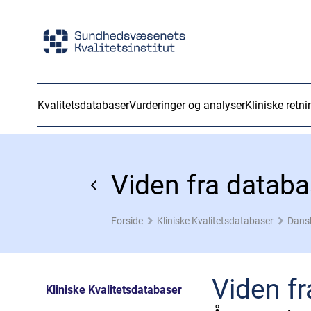
Kvalitetsdatabaser
Vurderinger og analyser
Kliniske retni
Viden fra datab
Forside
Kliniske Kvalitetsdatabaser
Dansk
Viden f
Kliniske Kvalitetsdatabaser