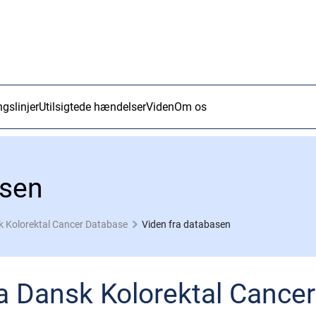
ngslinjer
Utilsigtede hændelser
Viden
Om os
asen
 Kolorektal Cancer Database
Viden fra databasen
ra Dansk Kolorektal Cance