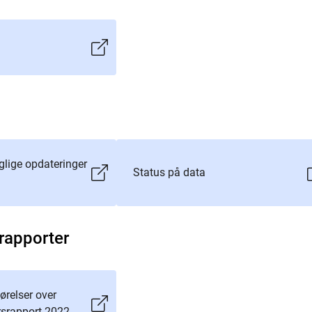
glige opdateringer
Status på data
rapporter
relser over
årsrapport 2022