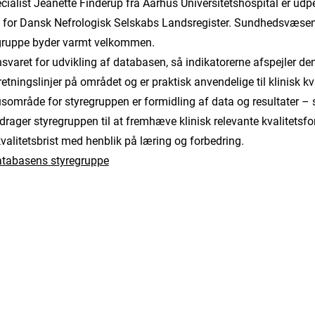
ecialist Jeanette Finderup fra Aarhus Universitetshospital er ud
for Dansk Nefrologisk Selskabs Landsregister. Sundhedsvæsenet
egruppe byder varmt velkommen.
varet for udvikling af databasen, så indikatorerne afspejler den
retningslinjer på området og er praktisk anvendelige til klinisk kv
kusområde for styregruppen er formidling af data og resultater –
drager styregruppen til at fremhæve klinisk relevante kvalitetsfo
kvalitetsbrist med henblik på læring og forbedring.
databasens styregruppe