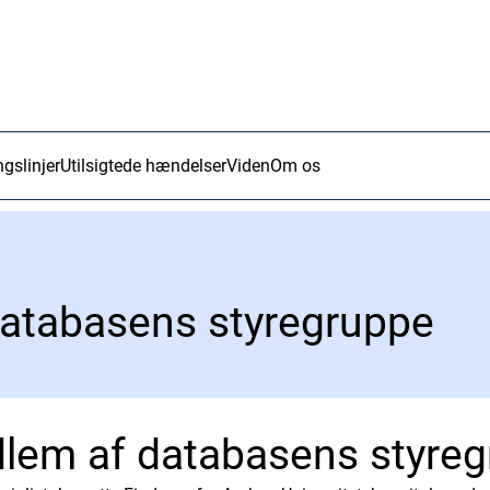
ngslinjer
Utilsigtede hændelser
Viden
Om os
atabasens styregruppe
lem af databasens styre