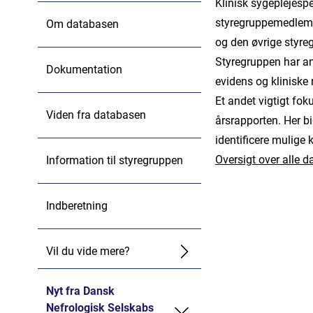
Klinisk sygeplejesp
styregruppemedlem 
Om databasen
og den øvrige styr
Styregruppen har ans
Dokumentation
evidens og kliniske 
Et andet vigtigt fo
Viden fra databasen
årsrapporten. Her bi
identificere mulige 
Oversigt over alle 
Information til styregruppen
Indberetning
Vil du vide mere?
Nyt fra Dansk
Nefrologisk Selskabs