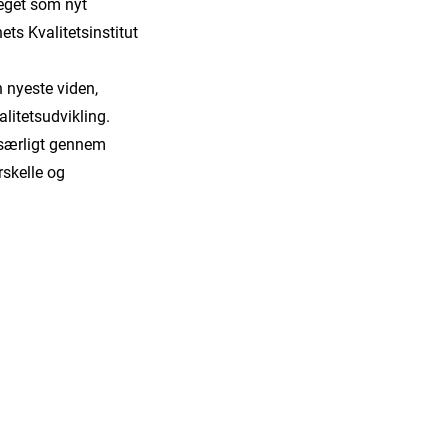
peget som nyt
s Kvalitetsinstitut
 nyeste viden,
alitetsudvikling.
 særligt gennem
rskelle og