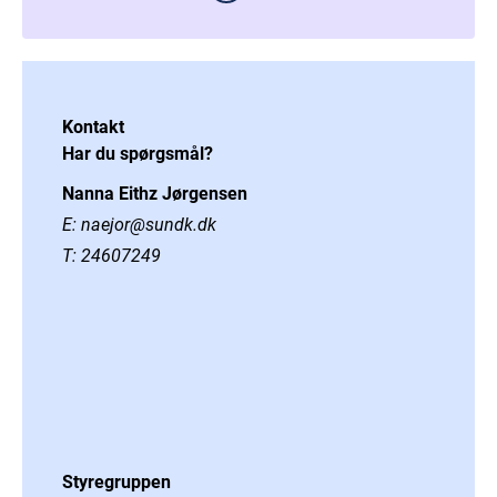
Kontakt
Har du spørgsmål?
Nanna Eithz Jørgensen
E:
naejor@sundk.dk
T:
24607249
Styregruppen