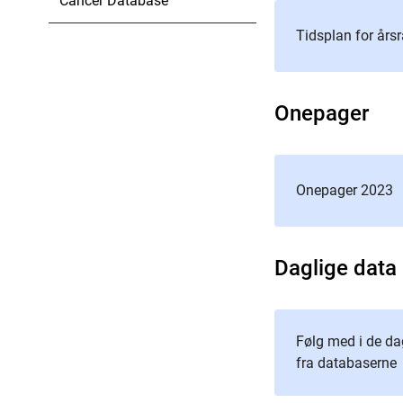
Cancer Database
Tidsplan for års
Onepager
Onepager 2023
Daglige data
Følg med i de da
fra databaserne