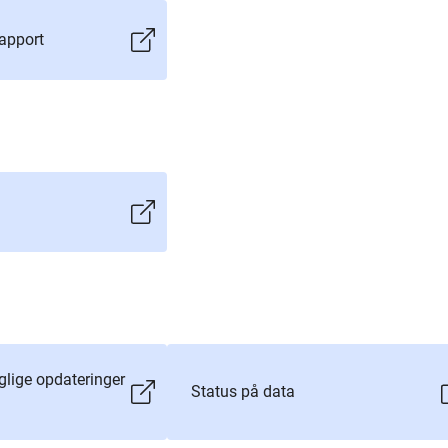
rapport
glige opdateringer
Status på data