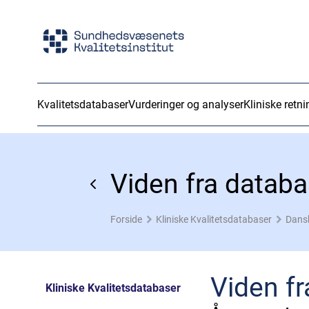
Kvalitetsdatabaser
Vurderinger og analyser
Kliniske retni
Viden fra datab
Forside
Kliniske Kvalitetsdatabaser
Dans
Viden f
Kliniske Kvalitetsdatabaser