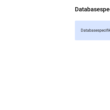
Databasespec
Databasespecifi