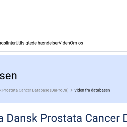
ngslinjer
Utilsigtede hændelser
Viden
Om os
asen
k Prostata Cancer Database (DaProCa)
Viden fra databasen
ra Dansk Prostata Cancer