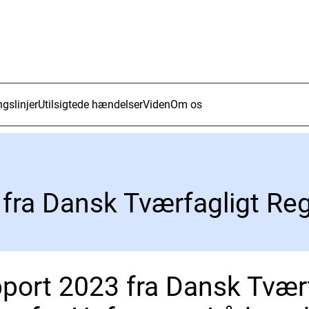
ngslinjer
Utilsigtede hændelser
Viden
Om os
port 2023 fra Dansk Tværf