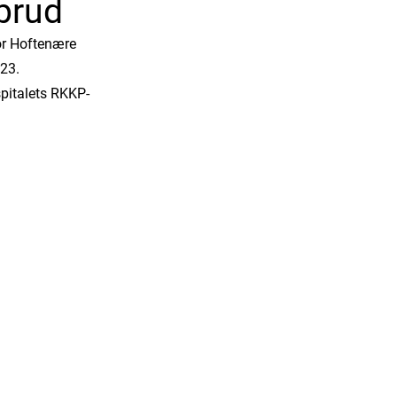
brud
or Hoftenære
23.
spitalets RKKP-