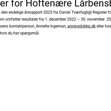
ter for Hoftenære Lårbens
 den endelige årsrapport 2023 fra Dansk Tværfagligt Register f
om omfatter resultater fra 1. december 2022 – 30. november 20
sens kontaktperson, Annette Ingeman,
anning@rkkp.dk
eller ho
hvis du har spørgsmål.