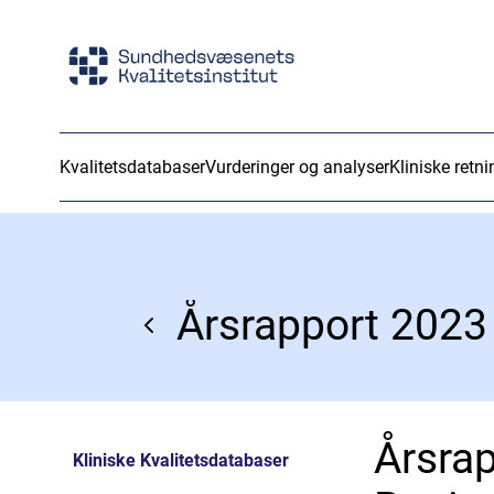
Kvalitetsdatabaser
Vurderinger og analyser
Kliniske retni
Årsrap
Kliniske Kvalitetsdatabaser