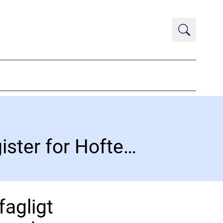
Årsrapport 2023 fra Dansk Tværfagligt Register for Hoftenære Lårbensbrud
agligt