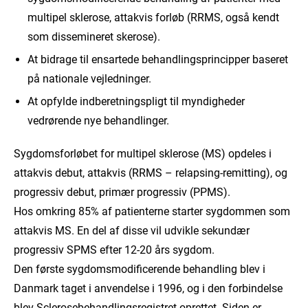
multipel sklerose, attakvis forløb (RRMS, også kendt
som dissemineret skerose).
At bidrage til ensartede behandlingsprincipper baseret
på nationale vejledninger.
At opfylde indberetningspligt til myndigheder
vedrørende nye behandlinger.
Sygdomsforløbet for multipel sklerose (MS) opdeles i
attakvis debut, attakvis (RRMS – relapsing-remitting), og
progressiv debut, primær progressiv (PPMS).
Hos omkring 85% af patienterne starter sygdommen som
attakvis MS. En del af disse vil udvikle sekundær
progressiv SPMS efter 12-20 års sygdom.
Den første sygdomsmodificerende behandling blev i
Danmark taget i anvendelse i 1996, og i den forbindelse
blev Sclerosebehandlingsregistret oprettet. Siden er