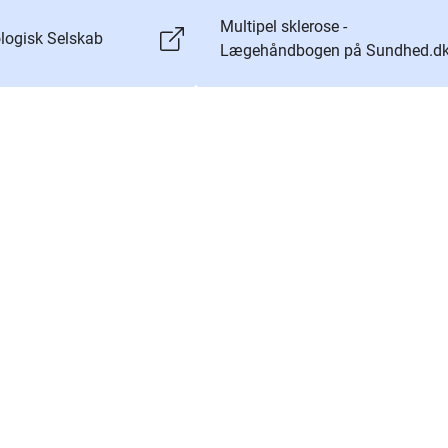
Multipel sklerose -
logisk Selskab
Lægehåndbogen på Sundhed.d