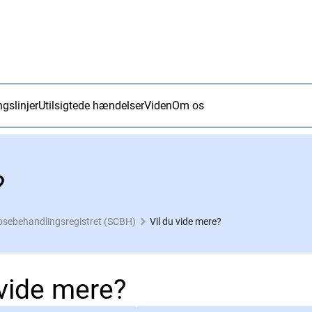
ngslinjer
Utilsigtede hændelser
Viden
Om os
?
osebehandlingsregistret (SCBH)
Vil du vide mere?
 vide mere?