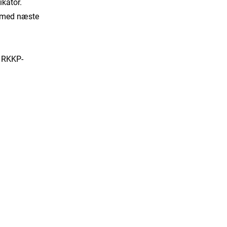
ikator.
se med næste
s RKKP-