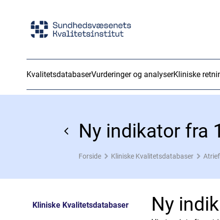
Kvalitetsdatabaser
Vurderinger og analyser
Kliniske retni
Ny indikator fra 1
Forside
Kliniske Kvalitetsdatabaser
Atrie
Ny indik
Kliniske Kvalitetsdatabaser