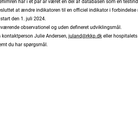
rieflimren har i et par år været en del af databasen som en testind
luttet at ændre indikatoren til en officiel indikator i forbindel
tart den 1. juli 2024.
nuværende observationel og uden defineret udviklingsmål.
 kontaktperson Julie Andersen,
juland@rkkp.dk
eller hospitalet
remt du har spørgsmål.