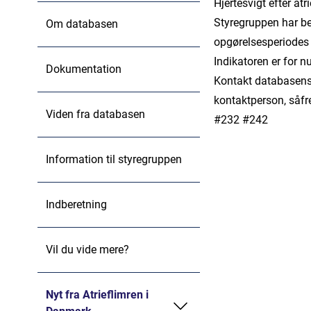
Hjertesvigt efter at
Styregruppen har bes
Om databasen
opgørelsesperiodes s
Indikatoren er for 
Dokumentation
Kontakt databasens
kontaktperson, såf
Viden fra databasen
#232 #242
Information til styregruppen
Indberetning
Vil du vide mere?
Nyt fra Atrieflimren i