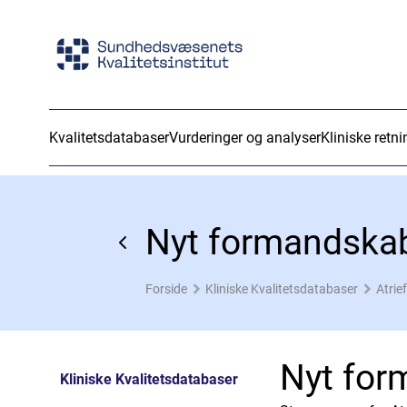
Kvalitetsdatabaser
Vurderinger og analyser
Kliniske retni
Nyt formandska
Forside
Kliniske Kvalitetsdatabaser
Atrie
Nyt for
Kliniske Kvalitetsdatabaser