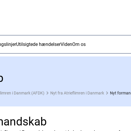
ngslinjer
Utilsigtede hændelser
Viden
Om os
b
flimren i Danmark (AFDK)
Nyt fra Atrieflimren i Danmark
Nyt forma
mandskab