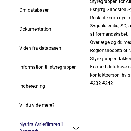
Styregruppen for At
Esbjerg-Grindsted S
Om databasen
Roskilde som nye m
Sygeplejerske, SD, 
Dokumentation
af formandskabet.
Overlæge og dr. med.
Viden fra databasen
Regionshospitalet N
Styregruppen takker
Kontakt databasens
Information til styregruppen
kontaktperson, hvis
#232 #242
Indberetning
Vil du vide mere?
Nyt fra Atrieflimren i