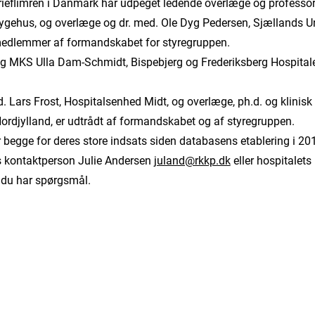
rieflimren i Danmark har udpeget ledende overlæge og professor
ygehus, og overlæge og dr. med. Ole Dyg Pedersen, Sjællands Un
edlemmer af formandskabet for styregruppen.
og MKS Ulla Dam-Schmidt, Bispebjerg og Frederiksberg Hospitaler,
 Lars Frost, Hospitalsenhed Midt, og overlæge, ph.d. og klinisk 
ordjylland, er udtrådt af formandskabet og af styregruppen.
 begge for deres store indsats siden databasens etablering i 20
 kontaktperson Julie Andersen
juland@rkkp.dk
eller hospitalet
 du har spørgsmål.