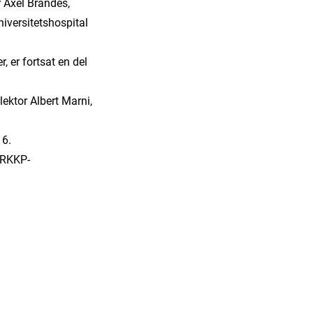
 Axel Brandes,
iversitetshospital
 er fortsat en del
lektor Albert Marni,
16.
s RKKP-