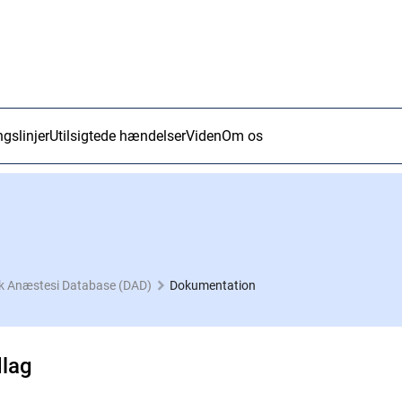
ngslinjer
Utilsigtede hændelser
Viden
Om os
k Anæstesi Database (DAD)
Dokumentation
dlag