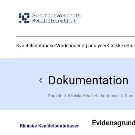
Kvalitetsdatabaser
Vurderinger og analyser
Kliniske retni
Dokumentation
Forside
Kliniske Kvalitetsdatabaser
Dansk
Evidensgrun
Kliniske Kvalitetsdatabaser