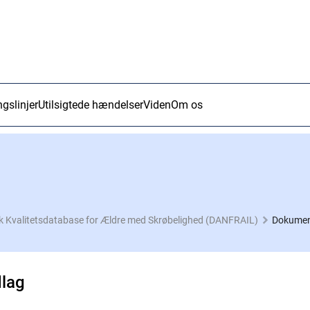
ngslinjer
Utilsigtede hændelser
Viden
Om os
 Kvalitetsdatabase for Ældre med Skrøbelighed (DANFRAIL)
Dokumen
dlag