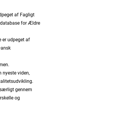
dpeget af Fagligt
sdatabase for Ældre
 er udpeget af
Dansk
mmen.
n nyeste viden,
alitetsudvikling.
– særligt gennem
rskelle og