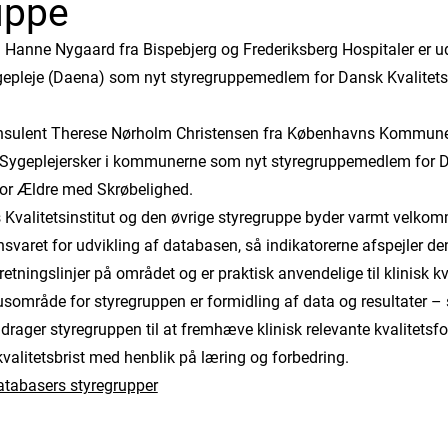
uppe
. Hanne Nygaard fra Bispebjerg og Frederiksberg Hospitaler er u
gepleje (Daena) som nyt styregruppemedlem for Dansk Kvalitet
nsulent Therese Nørholm Christensen fra Københavns Kommune
r Sygeplejersker i kommunerne som nyt styregruppemedlem for 
for Ældre med Skrøbelighed.
valitetsinstitut og den øvrige styregruppe byder varmt velko
svaret for udvikling af databasen, så indikatorerne afspejler de
retningslinjer på området og er praktisk anvendelige til klinisk kv
kusområde for styregruppen er formidling af data og resultater 
drager styregruppen til at fremhæve klinisk relevante kvalitetsfo
kvalitetsbrist med henblik på læring og forbedring.
databasers styregrupper