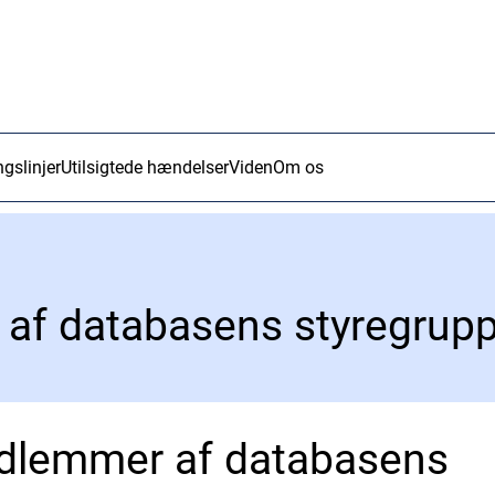
ngslinjer
Utilsigtede hændelser
Viden
Om os
af databasens styregrup
dlemmer af databasens