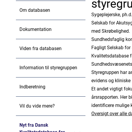
styregr
Om databasen
Sygeplejerske, ph.d
Selskab for Akutsy
Dokumentation
med Skrøbelighed.
Sundhedsfaglig ko
Fagligt Selskab fo
Viden fra databasen
Kvalitetsdatabase 
Sundhedsvæsenets K
Information til styregruppen
Styregruppen har an
evidens og kliniske 
Indberetning
Et andet vigtigt fo
årsrapporten. Her bi
identificere mulige 
Vil du vide mere?
Oversigt over alle 
Nyt fra Dansk