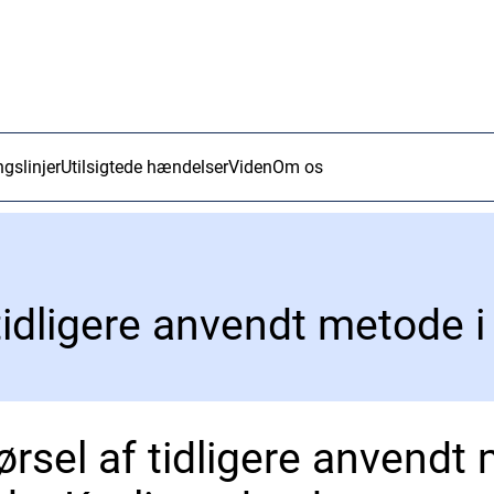
ngslinjer
Utilsigtede hændelser
Viden
Om os
rsel af tidligere anvendt 