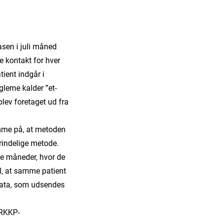
sen i juli måned
e kontakt for hver
ient indgår i
lerne kalder ”et-
lev foretaget ud fra
mme på, at metoden
prindelige metode.
 de måneder, hvor de
il, at samme patient
data, som udsendes
 RKKP-