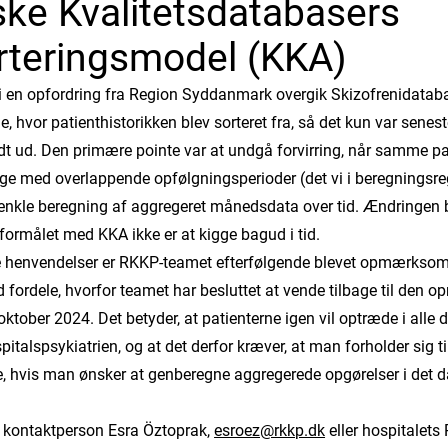
ske Kvalitetsdatabasers
rteringsmodel (KKA)
en opfordring fra Region Syddanmark overgik Skizofrenidataba
, hvor patienthistorikken blev sorteret fra, så det kun var senest
ndt ud. Den primære pointe var at undgå forvirring, når samme pat
ge med overlappende opfølgningsperioder (det vi i beregningsreg
renkle beregning af aggregeret månedsdata over tid. Ændringen b
formålet med KKA ikke er at kigge bagud i tid.
re henvendelser er RKKP-teamet efterfølgende blevet opmærkso
d fordele, hvorfor teamet har besluttet at vende tilbage til den o
 oktober 2024. Det betyder, at patienterne igen vil optræde i alle
italspsykiatrien, og at det derfor kræver, at man forholder sig t
e, hvis man ønsker at genberegne aggregerede opgørelser i det 
 kontaktperson Esra Öztoprak,
esroez@rkkp.dk
eller hospitalets