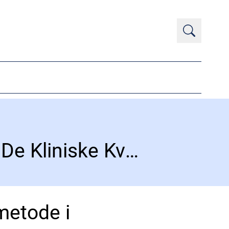
Genindførsel af tidligere anvendt metode i De Kliniske Kvalitetsdatabasers Afrapporteringsmodel (KKA)
metode i