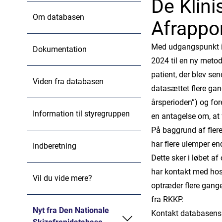
De Klini
Om databasen
Afrappo
Med udgangspunkt i 
Dokumentation
2024 til en ny metode
patient, der blev se
Viden fra databasen
datasættet flere gan
årsperioden”) og fo
Information til styregruppen
en antagelse om, at 
På baggrund af fle
har flere ulemper en
Indberetning
Dette sker i løbet af
har kontakt med hosp
Vil du vide mere?
optræder flere gang
fra RKKP.
Nyt fra Den Nationale
Kontakt databasens