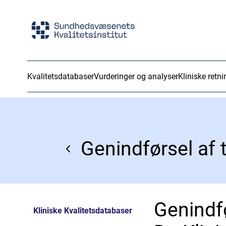
Kvalitetsdatabaser
Vurderinger og analyser
Kliniske retni
Genindfø
Kliniske Kvalitetsdatabaser