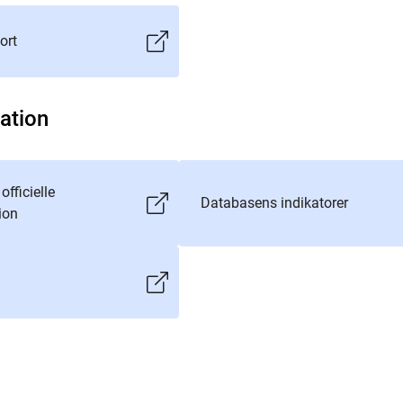
ort
ation
fficielle
Databasens indikatorer
ion