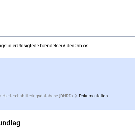
ngslinjer
Utilsigtede hændelser
Viden
Om os
 Hjerterehabiliteringsdatabase (DHRD)
Dokumentation
undlag