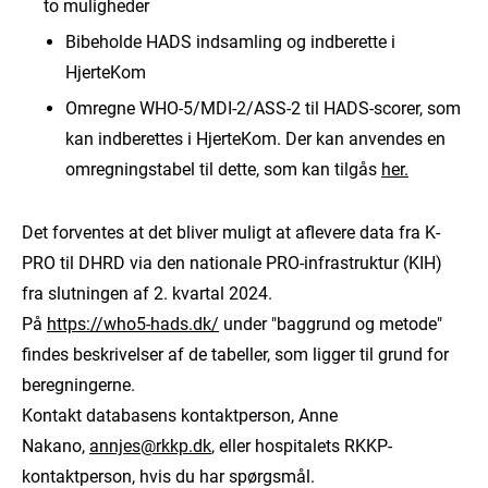
to muligheder
Bibeholde HADS indsamling og indberette i
HjerteKom
Omregne WHO-5/MDI-2/ASS-2 til HADS-scorer, som
kan indberettes i HjerteKom. Der kan anvendes en
omregningstabel til dette, som kan tilgås
her.
Det forventes at det bliver muligt at aflevere data fra K-
PRO til DHRD via den nationale PRO-infrastruktur (KIH)
fra slutningen af 2. kvartal 2024.
På
https://who5-hads.dk/
under "baggrund og metode"
findes beskrivelser af de tabeller, som ligger til grund for
beregningerne.
Kontakt databasens kontaktperson, Anne
Nakano,
annjes@rkkp.dk
, eller hospitalets RKKP-
kontaktperson, hvis du har spørgsmål.