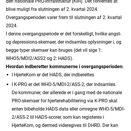
den nationale PRO-infrastruktur (KIH). Det forventes at
blive muligt fra slutningen af 2. kvartal 2024.
Overgangsperioden varer frem til slutningen af 2. kvartal
2024.
I denne overgangsperiode er det forskelligt, hvilke angst-
og depressions-skemaer, der indsamles oplysninger i, og
begge typer skemaer kan bruges (det vil sige 1:
WHO5/MDI2/ASS2 og 2: HADS).
Hvordan indberetter kommunerne i overgangsperioden:
I HjerteKom er det HADS, der indberettes
I K-PRO er det WHO-5/MDI-2/ASS-2, der indsamles.
De kommuner, der allerede er i gang med de nationale
PRO-skemaer for hjerterehabilitering via K-PRO skal
enten bibeholde HADS-data eller omregne WHO-5/MDI-
2/ASS-2 til HADS-scorer, som kan registeres i
HjerteKom, og dermed videregives til DHRD. Der kan