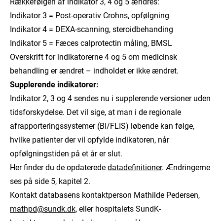
Rækkefølgen af indikator 3, 4 og 5 ændres:
Indikator 3 = Post-operativ Crohns, opfølgning
Indikator 4 = DEXA-scanning, steroidbehanding
Indikator 5 = Fæces calprotectin måling, BMSL
Overskrift for indikatorerne 4 og 5 om medicinsk
behandling er ændret – indholdet er ikke ændret.
Supplerende indikatorer:
Indikator 2, 3 og 4 sendes nu i supplerende versioner uden
tidsforskydelse. Det vil sige, at man i de regionale
afrapporteringssystemer (BI/FLIS) løbende kan følge,
hvilke patienter der vil opfylde indikatoren, når
opfølgningstiden på et år er slut.
Her finder du de opdaterede
datadefinitioner
. Ændringerne
ses på side 5, kapitel 2.
Kontakt databasens kontaktperson Mathilde Pedersen,
mathpd@sundk.dk
, eller hospitalets SundK-