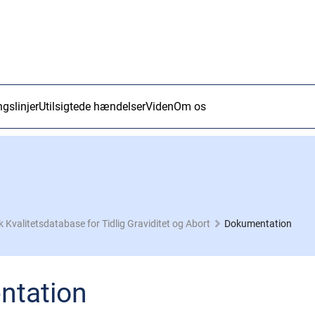
ngslinjer
Utilsigtede hændelser
Viden
Om os
 Kvalitetsdatabase for Tidlig Graviditet og Abort
Dokumentation
ntation