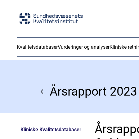
Kvalitetsdatabaser
Vurderinger og analyser
Kliniske retni
Årsrapp
Kliniske Kvalitetsdatabaser