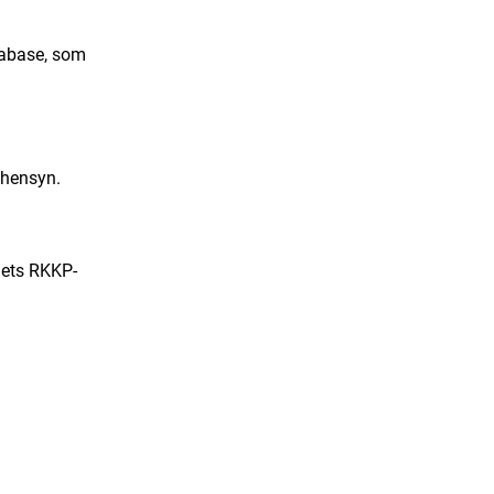
tabase, som
nshensyn.
lets RKKP-