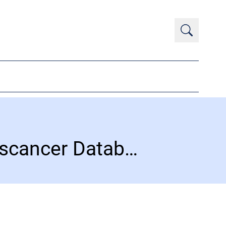
Årsrapport 2023 fra Dansk Lever- Galdevejscancer Database