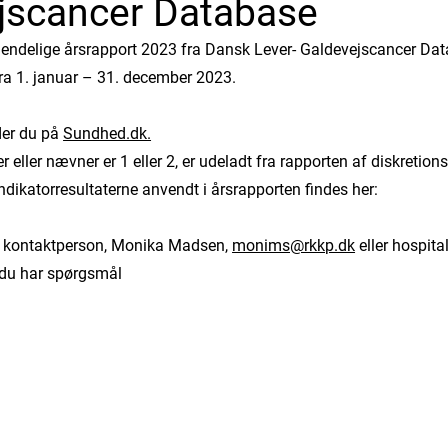
jscancer Database
endelige årsrapport 2023 fra Dansk Lever- Galdevejscancer Da
fra 1. januar – 31. december 2023.
der du på
Sundhed.dk.
er eller nævner er 1 eller 2, er udeladt fra rapporten af diskretio
dikatorresultaterne anvendt i årsrapporten findes her:
 kontaktperson, Monika Madsen,
monims@rkkp.dk
eller hospita
 du har spørgsmål