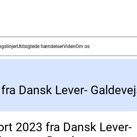
ngslinjer
Utilsigtede hændelser
Viden
Om os
ort 2023 fra Dansk Lever-