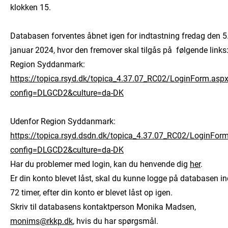
klokken 15.
Databasen forventes åbnet igen for indtastning fredag den 5
januar 2024, hvor den fremover skal tilgås på følgende links
Region Syddanmark:
https://topica.rsyd.dk/topica_4.37.07_RC02/LoginForm.asp
config=DLGCD2&culture=da-DK
Udenfor Region Syddanmark:
https://topica.rsyd.dsdn.dk/topica_4.37.07_RC02/LoginFor
config=DLGCD2&culture=da-DK
Har du problemer med login, kan du henvende dig
her
.
Er din konto blevet låst, skal du kunne logge på databasen i
72 timer, efter din konto er blevet låst op igen.
Skriv til databasens kontaktperson Monika Madsen,
monims@rkkp.dk
, hvis du har spørgsmål.