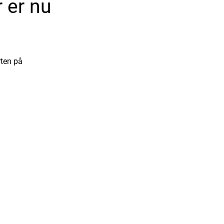
 er nu
rten på