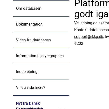
Platform
Om databasen
godt ig
Vejledning og skemae
Dokumentation
Kontakt databasens
support@rkkp.dk
, h
Viden fra databasen
#232
Information til styregruppen
Indberetning
Vil du vide mere?
Nyt fra Dansk