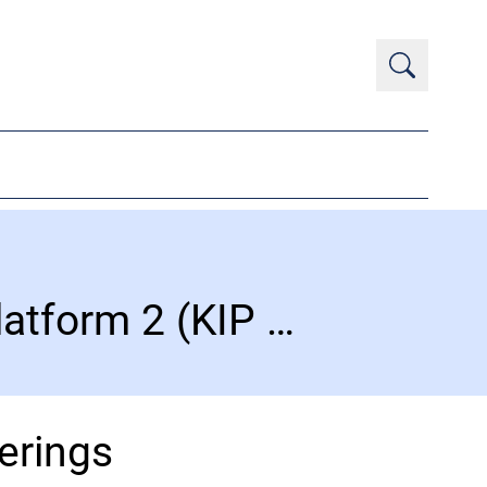
Indberetning i Kvalitets Indrapporterings Platform 2 (KIP 2) og alle skemaer er nu godt igang
terings