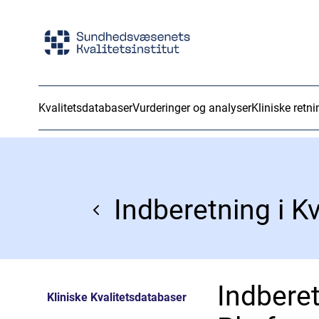
Kvalitetsdatabaser
Vurderinger og analyser
Kliniske retni
Indberet
Kliniske Kvalitetsdatabaser