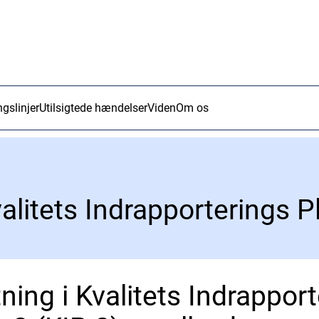
ngslinjer
Utilsigtede hændelser
Viden
Om os
ning i Kvalitets Indrappor