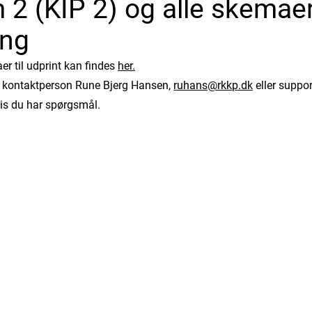
 2 (KIP 2) og alle skemaer
ang
r til udprint kan findes
her.
 kontaktperson Rune Bjerg Hansen,
ruhans@rkkp.dk
eller suppo
vis du har spørgsmål.