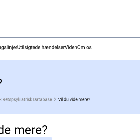
ngslinjer
Utilsigtede hændelser
Viden
Om os
?
 Retspsykiatrisk Database
Vil du vide mere?
ide mere?