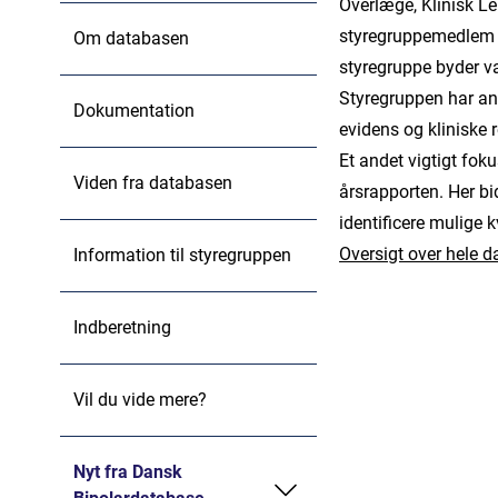
Overlæge, Klinisk L
styregruppemedlem f
Om databasen
styregruppe byder 
Styregruppen har ans
Dokumentation
evidens og kliniske r
Et andet vigtigt fok
Viden fra databasen
årsrapporten. Her bi
identificere mulige 
Oversigt over hele 
Information til styregruppen
Indberetning
Vil du vide mere?
Nyt fra Dansk