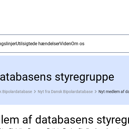
ngslinjer
Utilsigtede hændelser
Viden
Om os
atabasens styregruppe
k Bipolardatabase
Nyt fra Dansk Bipolardatabase
Nyt medlem af d
lem af databasens styreg