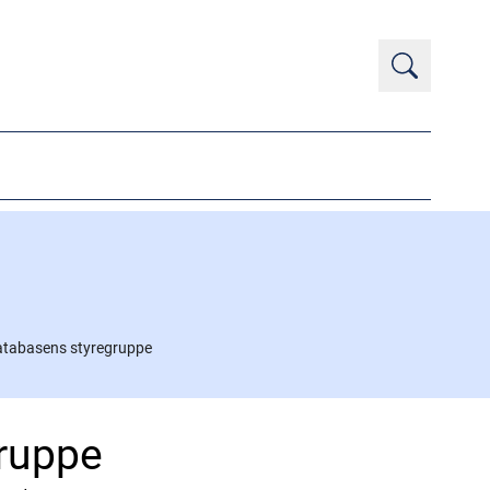
atabasens styregruppe
ruppe