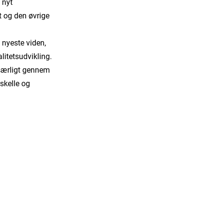
 nyt
 og den øvrige
 nyeste viden,
litetsudvikling.
 særligt gennem
rskelle og