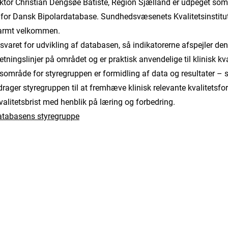
ektor Christian Dengsøe Batiste, Region Sjælland er udpeget som
or Dansk Bipolardatabase. Sundhedsvæsenets Kvalitetsinstitut
varmt velkommen.
varet for udvikling af databasen, så indikatorerne afspejler den
etningslinjer på området og er praktisk anvendelige til klinisk kva
usområde for styregruppen er formidling af data og resultater –
drager styregruppen til at fremhæve klinisk relevante kvalitetsfo
kvalitetsbrist med henblik på læring og forbedring.
databasens styregruppe