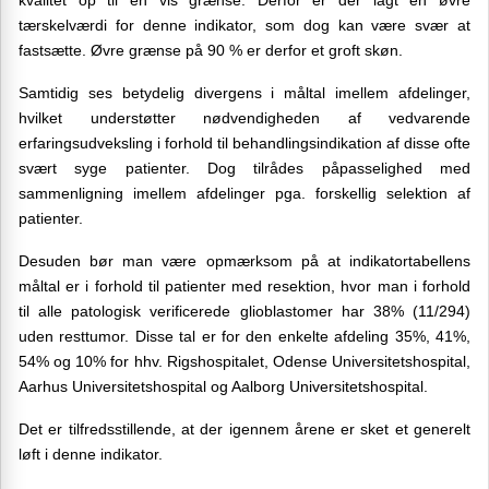
kvalitet op til en vis grænse. Derfor er der lagt en øvre
tærskelværdi for denne indikator, som dog kan være svær at
fastsætte. Øvre grænse på 90 % er derfor et groft skøn.
Samtidig ses betydelig divergens i måltal imellem afdelinger,
hvilket understøtter nødvendigheden af vedvarende
erfaringsudveksling i forhold til behandlingsindikation af disse ofte
svært syge patienter. Dog tilrådes påpasselighed med
sammenligning imellem afdelinger pga. forskellig selektion af
patienter.
Desuden bør man være opmærksom på at indikatortabellens
måltal er i forhold til patienter med resektion, hvor man i forhold
til alle patologisk verificerede glioblastomer har 38% (11/294)
uden resttumor. Disse tal er for den enkelte afdeling 35
%
, 41
%
,
54
% og
10% for hhv. R
igshospitalet
, O
dense Universitetshospital
,
A
arhus Universitetshospital og Aalborg Universitetshospital
.
Det er tilfredsstillende, at der igennem årene er sket et generelt
løft i denne indikator.