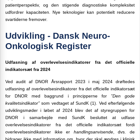
patientperspektiv, og den stigende diagnostiske kompleksitet
udfordrer kapaciteten. Nye teknologier kan potentielt reducere
svartiderne fremover.
Udvikling - Dansk Neuro-
Onkologisk Register
Udfasning af overlevelsesindikatorer fra det officielle
indikatorsæt
fra 2024
Ved audit af DNOR Årsrapport 2023 i maj 2024 drøftedes
udfasning af overlevelsesindikatorer fra det officielle indikatorsæt
for DNOR med baggrund i principperne for
”Den gode
kvalitetsindikator”
som vedtaget af SundK (1). Ved efterfølgende
udviklingsmøder i løbet af 2024 blev det af styregruppen for
DNOR i samarbejde med SundK besluttet at udfase
overlevelsesindikatorer fra det officielle indikatorsæt fordi
overlevelsesindikatorer ikke er
handlingsanvisende
, dvs. de
bidrager ikke med information om, hvor der skal ændres i klinisk