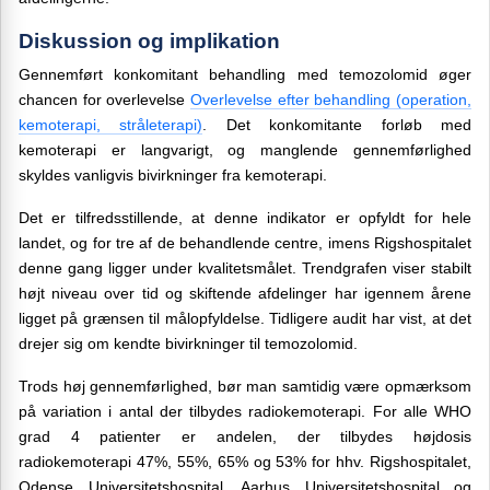
Diskussion og implikation
Gennemført konkomitant behandling med
temozolomid
øger
chancen for overlevelse
Overlevelse efter behandling (operation,
kemoterapi, stråleterapi)
.
Det konkomitante
forløb med
kemoterapi er langvarigt, og manglende gennemførlighed
skyldes vanligvis bivirkninger fra kemoterapi.
Det er tilfredsstillende, at denne indikator er opfyldt for hele
landet, og for tre af de behandlende centre, imens
Rigshospitalet
denne gang
ligger under
kvalitetsmålet.
Trendgrafen viser stabilt
højt niveau over tid og skiftende afdelinger har igennem årene
ligget på grænsen til målopfyldelse. Tidligere audit har vist
,
at det
drejer sig om kendte bivirkninger til
temozolomid
.
Trods høj gennemførlighed, bør man samtidig være opmærksom
på variation i antal der tilbydes radiokemoterapi. For alle
WHO
grad
4 patienter er andelen, der tilbydes højdosis
radiokemoterapi 47
%
, 55
%
, 65
% og
53% for hhv. R
igshospitalet,
O
dense Universitetshospital
, A
arhus Universitetshospital
og