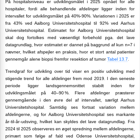
På hospitalsniveau er udviklingsmålet i 2025 opnået for alle
hospitaler, fordi alle behandlende afdelinger ligger inden for
intervallet for udviklingsmålet på 40%-90%. Variationen i 2025 er
fra 43% ved Aalborg Universitetshospital til 92% ved Aarhus
Universitetshospital. Estimatet for Aalborg Universitetshospital
skal dog fortolkes med væsentligt forbehold pga. det lave
datagrundlag, hvor estimatet er dannet på baggrund af kun n=7 i
nævner, hvilket afspejler en praksis, hvor et stort antal patienter
gennemgår alene biopsi fremfor resektion af tumor
Tabel 13.7
.
Trendgraf for udvikling over tid viser en positiv udvikling med
stigende trend for alle afdelinger frem mod 2019. I den seneste
periode ligger landsgennemsnittet stabilt inden for
udviklingsmålet på 40–90 %. Flere afdelinger præsterer
gennemgående i den øvre del af intervallet, særligt Aarhus
Universitetshospital. Samtidig ses fortsat variation mellem
afdelingerne, og for Aalborg Universitetshospital ses markante
år-til-år-udsving, hvilket kan skyldes det lave datagrundlag. Fra
2024 til 2025 observeres en øget spredning mellem afdelingerne,
primært som følge af fald ved Odense Universitetshospital,