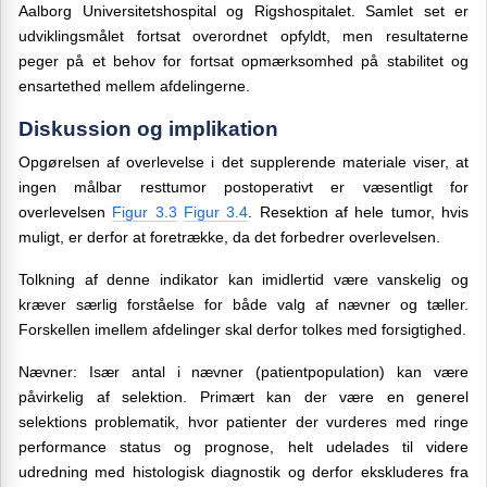
Aalborg Universitetshospital og Rigshospitalet. Samlet set er
udviklingsmålet fortsat overordnet opfyldt, men resultaterne
peger på et behov for fortsat opmærksomhed på stabilitet og
ensartethed mellem afdelingerne.
Diskussion og implikation
Opgørelsen af overlevelse i det supplerende materiale viser, at
ingen målbar resttumor postoperativt er væsentligt for
overlevelsen
Figur 3.3
Figur 3.4
. Resektion
af hele tumor, hvis
muligt, er derfor at foretrække, da det forbedrer overlevelsen.
Tolkning af denne indikator kan imidlertid være vanskelig og
kræver særlig forståelse for både valg af nævner og tæller.
Forskellen imellem afdelinger skal derfor tolkes med forsigtighed.
Nævner: Især antal i nævner (patientpopulation) kan være
påvirkelig af selektion. Primært kan der være en generel
selektions problematik, hvor patienter der vurderes med ringe
performance status og prognose, helt udelades til videre
udredning med histologisk diagnostik og derfor ekskluderes fra