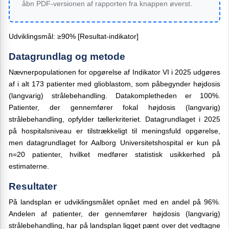
åbn PDF-versionen af rapporten fra knappen øverst.
Udviklingsmål: ≥90% [Resultat-indikator]
Datagrundlag og metode
Nævnerpopulationen for opgørelse af Indikator VI i 2025 udgøres
af i alt 173 patienter med glioblastom, som påbegynder højdosis
(langvarig) strålebehandling. Datakompletheden er 100%.
Patienter, der gennemfører fokal højdosis (langvarig)
strålebehandling, opfylder tællerkriteriet. Datagrundlaget i 2025
på hospitalsniveau er tilstrækkeligt til meningsfuld opgørelse,
men datagrundlaget for Aalborg Universitetshospital er kun på
n=20 patienter, hvilket medfører statistisk usikkerhed på
estimaterne.
Resultater
På landsplan er udviklingsmålet opnået med en andel på 96%.
Andelen af patienter, der gennemfører højdosis (langvarig)
strålebehandling, har på landsplan ligget pænt over det vedtagne