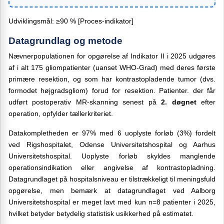
Udviklingsmål: ≥90 % [Proces-indikator]
Datagrundlag og metode
Nævnerpopulationen for opgørelse af Indikator II i 2025 udgøres
af i alt 175 gliompatienter (uanset WHO-Grad) med deres første
primære resektion, og som har kontrastopladende tumor (dvs.
formodet højgradsgliom) forud for resektion. Patienter. der får
udført postoperativ MR-skanning senest på
2. døgnet
efter
operation, opfylder tællerkriteriet.
Datakompletheden er 97% med 6 uoplyste forløb (3%) fordelt
ved Rigshospitalet, Odense Universitetshospital og Aarhus
Universitetshospital. Uoplyste forløb skyldes manglende
operationsindikation eller angivelse af kontrastopladning.
Datagrundlaget på hospitalsniveau er tilstrækkeligt til meningsfuld
opgørelse, men bemærk at datagrundlaget ved Aalborg
Universitetshospital er meget lavt med kun n=8 patienter i 2025,
hvilket betyder betydelig statistisk usikkerhed på estimatet.