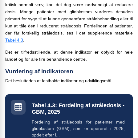
kritisk normalt væv,
kan det
dog
være nødvendigt at reducere
dosis. Mange patienter med glioblastom vurderes desuden
primært for syge til at kunne gennemføre strålebehandling eller til
kun at tåle den i reducer
et
stråle
dos
is
. Fordelingen af patienter,
der får forskellig stråledosis,
ses i det supplerende materiale
Tabel 4.3
.
Det er tilfredsstillende, at denne indikator er opfyldt for hele
landet og for alle fire behandlende centre.
Vurdering af indikatoren
Det besluttedes at fastholde indikator og udviklingsmål.
Tabel 4.3: Fordeling af stråledosis -
GBM, 2025
Fordeling af stråledosis for patienter med
glioblastom (GBM), som er opereret i 2025,
opdelt efter i...