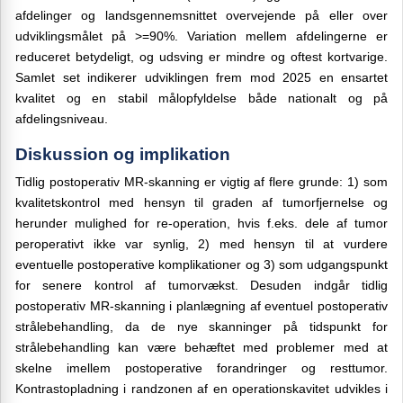
afdelinger og landsgennemsnittet overvejende på eller over
udviklingsmålet på >=90%. Variation mellem afdelingerne er
reduceret betydeligt, og udsving er mindre og oftest kortvarige.
Samlet set indikerer udviklingen frem mod 2025 en ensartet
kvalitet og en stabil målopfyldelse både nationalt og på
afdelingsniveau.
Diskussion og implikation
Tidlig postoperativ MR‐skanning er vigtig af flere grunde: 1) som
kvalitetskontrol med hensyn til graden af tumorfjernelse og
herunder mulighed for re-operation, hvis f.eks. dele af tumor
peroperativt ikke var synlig, 2) med hensyn til at vurdere
eventuelle postoperative komplikationer og 3) som udgangspunkt
for senere kontrol af tumorvækst. Desuden indgår tidlig
postoperativ MR-skanning i planlægning af eventuel postoperativ
strålebehandling, da de nye skanninger på tidspunkt for
strålebehandling kan være behæftet med problemer med at
skelne imellem postoperative forandringer og resttumor.
Kontrastopladning i randzonen af en operationskavitet udvikles i