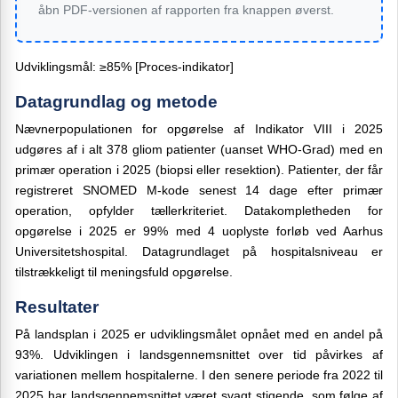
åbn PDF-versionen af rapporten fra knappen øverst.
Udviklingsmål: ≥85% [Proces-indikator]
Datagrundlag og metode
Nævnerpopulationen for opgørelse af Indikator VIII i 2025
udgøres af i alt 378 gliom patienter (uanset WHO-Grad) med en
primær operation i 2025 (biopsi eller resektion). Patienter, der får
registreret SNOMED M-kode senest 14 dage efter primær
operation, opfylder tællerkriteriet. Datakompletheden for
opgørelse i 2025 er 99% med 4 uoplyste forløb ved Aarhus
Universitetshospital. Datagrundlaget på hospitalsniveau er
tilstrækkeligt til meningsfuld opgørelse.
Resultater
På landsplan i 2025 er udviklingsmålet opnået med en andel på
93%. Udviklingen i landsgennemsnittet over tid påvirkes af
variationen mellem hospitalerne. I den senere periode fra 2022 til
2025 har landsgennemsnittet været svagt stigende, som følge af