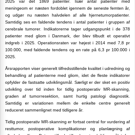
2025 var det 1869 patienter. Især antal patienter med
meningeom er næsten fordoblet igennem de seneste femten år,
og udgør nu næsten halvdelen af alle hjernetumorpatienter.
Samtidig ses en faldende tendens i antal patienter i gruppen af
cerebrale tumorer. Indikatorerne tager udgangspunkt i de 378
patienter med gliom i Danmark, der blev tilbudt et operativt
indgreb i 2025. Operationsraten var højest i 2014 med 7,8 pr
100.000, med faldende tendens og en rate på 6,3 pr 100.000 i
2025.
Årsrapporten viser generelt tilfredsstillende kvalitet i udredning og
behandling af patienterne med gliom, idet de fleste indikatorer
opfylder de fastsatte udviklingsmål. Særligt er der sket en positiv
udvikling over tid inden for tidlig postoperativ MR-skanning,
graden af tumorresektion, samt hurtig patologi diagnostik.
Samtidig er variationen mellem de enkelte centre generelt
reduceret sammenlignet med tidligere år.
Tidlig postoperativ MR-skanning er fortsat central for vurdering af
resttumor, postoperative komplikationer og planlægning af