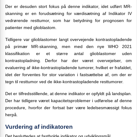
Der er desuden stort fokus på denne indikator, idet udført MR-
skanning er en forudsætning for værdisætning af Indikator IV
vedrørende resttumor, som har betydning for prognosen for
patienter med glioblastom.
Tidligere var glioblastomer langt overvejende kontrastopladende
på primær MR-skanning, men med den nye WHO 2021
klassifikation er et større antal glioblastomer uden
kontrastopladning. Derfor har der været overvejelser, om
evaluering af ikke-kontrastopladende tumorer, hvilket er frafaldet,
idet der forventes for stor variation i fastsættelse af, om der er
tegn til resttumor ved de ikke-kontrastopladende resttumorer.
Det er tilfredsstillende, at denne indikator er opfyldt på landsplan.
Der har tidligere været kapacitetsproblemer i udførelse af denne
procedure, hvorfor der fortsat bør være ledelsesmæssigt fokus
herpå.
Vurdering af indikatoren
Det besluttedes at fastholde indikator og udviklingsmål.