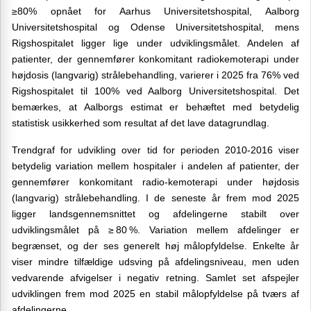
≥80% opnået for Aarhus Universitetshospital, Aalborg
Universitetshospital og Odense Universitetshospital, mens
Rigshospitalet ligger lige under udviklingsmålet. Andelen af
patienter, der gennemfører konkomitant radiokemoterapi under
højdosis (langvarig) strålebehandling, varierer i 2025 fra 76% ved
Rigshospitalet til 100% ved Aalborg Universitetshospital. Det
bemærkes, at Aalborgs estimat er behæftet med betydelig
statistisk usikkerhed som resultat af det lave datagrundlag.
Trendgraf for udvikling over tid for perioden 2010-2016 viser
betydelig variation mellem hospitaler i andelen af patienter, der
gennemfører konkomitant radio-kemoterapi under højdosis
(langvarig) strålebehandling. I de seneste år frem mod 2025
ligger landsgennemsnittet og afdelingerne stabilt over
udviklingsmålet på ≥ 80 %. Variation mellem afdelinger er
begrænset, og der ses generelt høj målopfyldelse. Enkelte år
viser mindre tilfældige udsving på afdelingsniveau, men uden
vedvarende afvigelser i negativ retning. Samlet set afspejler
udviklingen frem mod 2025 en stabil målopfyldelse på tværs af
afdelingerne.