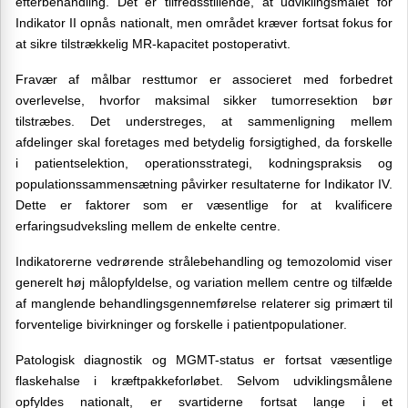
efterbehandling. Det er tilfredsstillende, at udviklingsmålet for
Indikator II opnås nationalt, men området kræver fortsat fokus for
at sikre tilstrækkelig MR-kapacitet postoperativt.
Fravær af målbar resttumor er associeret med forbedret
overlevelse, hvorfor maksimal sikker tumorresektion bør
tilstræbes. Det understreges, at sammenligning mellem
afdelinger skal foretages med betydelig forsigtighed, da forskelle
i patientselektion, operationsstrategi, kodningspraksis og
populationssammensætning påvirker resultaterne for Indikator IV.
Dette er faktorer som er væsentlige for at kvalificere
erfaringsudveksling mellem de enkelte centre.
Indikatorerne vedrørende strålebehandling og temozolomid viser
generelt høj målopfyldelse, og variation mellem centre og tilfælde
af manglende behandlingsgennemførelse relaterer sig primært til
forventelige bivirkninger og forskelle i patientpopulationer.
Patologisk diagnostik og MGMT-status er fortsat væsentlige
flaskehalse i kræftpakkeforløbet. Selvom udviklingsmålene
opfyldes nationalt, er svartiderne fortsat lange i et