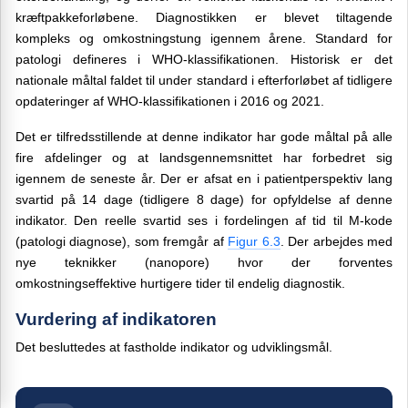
kræftpakkeforløbene. Diagnostikken er blevet tiltagende
kompleks og omkostningstung igennem årene. Standard for
patologi defineres i WHO-klassifikationen. Historisk er det
nationale måltal faldet til under standard i efterforløbet af tidligere
opdateringer af WHO-klassifikationen i 2016 og 2021.
Det er tilfredsstillende
at denne indikator har gode måltal på alle
fire afdelinger og at landsgennemsnittet har forbedret sig
igennem de seneste år.
Der er afsat en i patientperspektiv lang
svartid på 14 dage (tidligere 8 dage) for opfyldelse af denne
indikator. Den reelle svartid ses i fordelingen af tid til M-kode
(patologi diagnose), som fremgår af
Figur 6.3
.
Der arbejdes med
nye teknikker (nanopore) hvor der forventes
omkostningseffektive hurtigere tider til endelig diagnostik.
Vurdering af indikatoren
Det besluttedes at fastholde indikator og udviklingsmål.