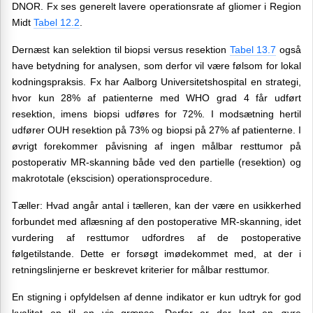
DNOR. F
x
ses generelt lavere
operationsrate
af gliomer i Region
Midt
Tabel 12.2
.
Dernæst kan selektion til biopsi versus resektion
Tabel 13.7
også
have betydning for analysen, som derfor vil være følsom for lokal
kodningspraksis. F
x
har Aalborg Universitetshospital en strategi,
hvor kun 28% af patienterne med WHO
grad 4 får udført
resektion, imens biopsi udføres for 72%.
I modsætning hertil
udfører
OUH resektion på 73% og biopsi på 27% af patienterne. I
øvrigt forekommer påvisning af ingen målbar resttumor på
postoperativ MR-skanning både ved den partielle (resektion) og
makrototale (ekscision) operationsprocedure.
Tæller: Hvad angår antal i tælleren, kan der være en usikkerhed
forbundet med aflæsning af den postoperative MR-skanning, idet
vurdering af resttumor udfordres af de postoperative
følgetilstande. Dette er forsøgt imødekommet med, at der i
retningslinjerne er beskrevet kriterier for målbar resttumor.
En stigning i opfyldelsen af denne indikator er kun udtryk for god