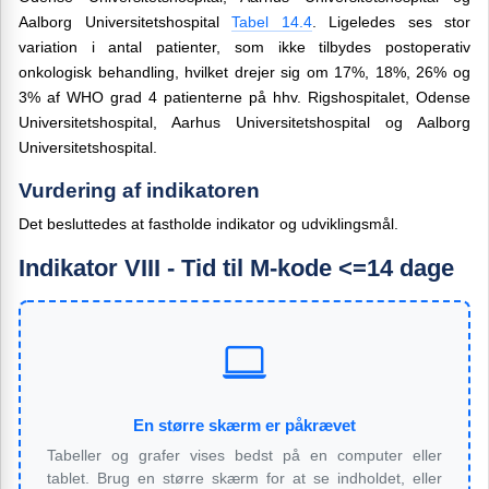
Aalborg Universitetshospital
Tabel 14.4
. Ligeledes
ses stor
variation i antal patienter, som ikke tilbydes postoperativ
onkologisk behandling, hvilket drejer sig om 17%, 18%, 26%
og
3% af
WHO
grad
4 patienterne på hhv. R
igshospitalet,
O
dense
Universitetshospital
, A
arhus Universitetshospital
og
Aalborg
Universitetshospital
.
Vurdering af indikatoren
Det besluttedes at fastholde indikator og udviklingsmål.
Indikator VIII - Tid til M-kode <=14 dage
En større skærm er påkrævet
Tabeller og grafer vises bedst på en computer eller
tablet. Brug en større skærm for at se indholdet, eller