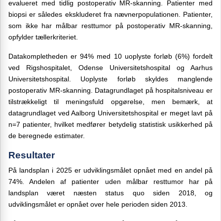
evalueret med tidlig postoperativ MR-skanning. Patienter med
biopsi er således ekskluderet fra nævnerpopulationen. Patienter,
som ikke har målbar resttumor på postoperativ MR-skanning,
opfylder tællerkriteriet.
Datakompletheden er 94% med 10 uoplyste forløb (6%) fordelt
ved Rigshospitalet, Odense Universitetshospital og Aarhus
Universitetshospital. Uoplyste forløb skyldes manglende
postoperativ MR-skanning. Datagrundlaget på hospitalsniveau er
tilstrækkeligt til meningsfuld opgørelse, men bemærk, at
datagrundlaget ved Aalborg Universitetshospital er meget lavt på
n=7 patienter, hvilket medfører betydelig statistisk usikkerhed på
de beregnede estimater.
Resultater
På landsplan i 2025 er udviklingsmålet opnået med en andel på
74%. Andelen af patienter uden målbar resttumor har på
landsplan været næsten status quo siden 2018, og
udviklingsmålet er opnået over hele perioden siden 2013.