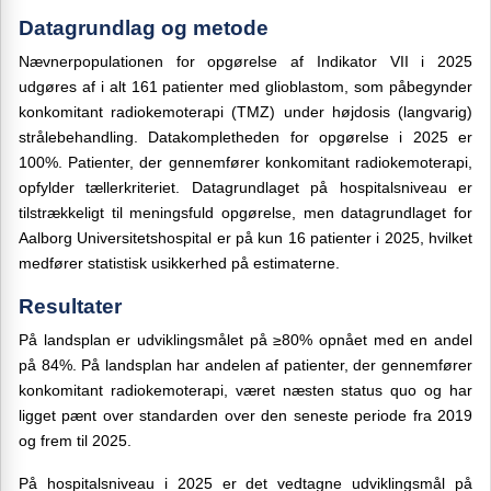
Datagrundlag og metode
Nævnerpopulationen for opgørelse af Indikator VII i 2025
udgøres af i alt 161 patienter med glioblastom, som påbegynder
konkomitant radiokemoterapi (TMZ) under højdosis (langvarig)
strålebehandling. Datakompletheden for opgørelse i 2025 er
100%. Patienter, der gennemfører konkomitant radiokemoterapi,
opfylder tællerkriteriet. Datagrundlaget på hospitalsniveau er
tilstrækkeligt til meningsfuld opgørelse, men datagrundlaget for
Aalborg Universitetshospital er på kun 16 patienter i 2025, hvilket
medfører statistisk usikkerhed på estimaterne.
Resultater
På landsplan er udviklingsmålet på ≥80% opnået med en andel
på 84%. På landsplan har andelen af patienter, der gennemfører
konkomitant radiokemoterapi, været næsten status quo og har
ligget pænt over standarden over den seneste periode fra 2019
og frem til 2025.
På hospitalsniveau i 2025 er det vedtagne udviklingsmål på