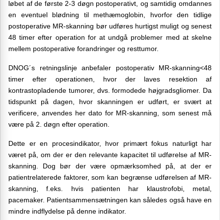
løbet af de første 2-3 døgn postoperativt, og samtidig omdannes
en eventuel blødning til methæmoglobin, hvorfor den tidlige
postoperative MR-skanning bør udføres hurtigst muligt og senest
48 timer efter operation for at undgå problemer med at skelne
mellem postoperative forandringer og resttumor.
DNOG´s retningslinje anbefaler postoperativ MR-skanning<48
timer efter operationen, hvor der laves resektion af
kontrastopladende tumorer, dvs. formodede højgradsgliomer. Da
tidspunkt på dagen, hvor skanningen er udført, er svært at
verificere, anvendes her dato for MR-skanning, som senest må
være på 2. døgn efter operation.
Dette er en procesindikator, hvor primært fokus naturligt har
været på, om der er den relevante kapacitet til udførelse af MR-
skanning. Dog bør der være opmærksomhed på, at der er
patientrelaterede faktorer, som kan begrænse udførelsen af MR-
skanning, f.eks. hvis patienten har klaustrofobi, metal,
pacemaker. Patientsammensætningen kan således også have en
mindre indflydelse på denne indikator.