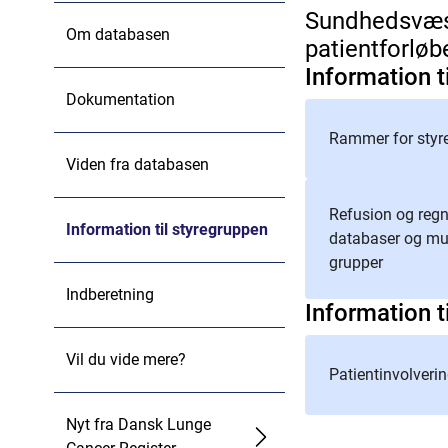
Sundhedsvæsen
Om databasen
patientforløb
Information 
Dokumentation
Rammer for styr
Viden fra databasen
Refusion og regn
Information til styregruppen
databaser og mul
grupper
Indberetning
Information t
Vil du vide mere?
Patientinvolveri
Nyt fra Dansk Lunge