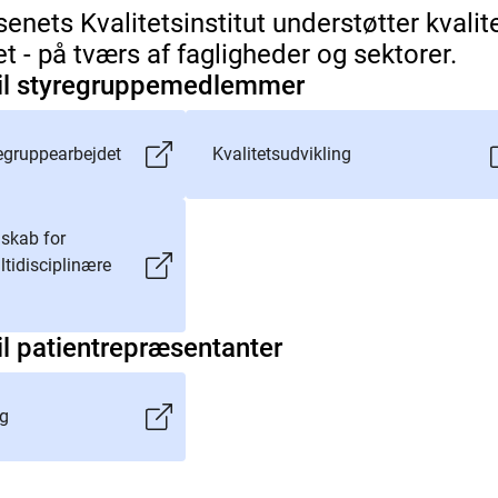
ets Kvalitetsinstitut understøtter kvalite
et - på tværs af fagligheder og sektorer.
til styregruppemedlemmer
egruppearbejdet
Kvalitetsudvikling
skab for
tidisciplinære
il patientrepræsentanter
ng