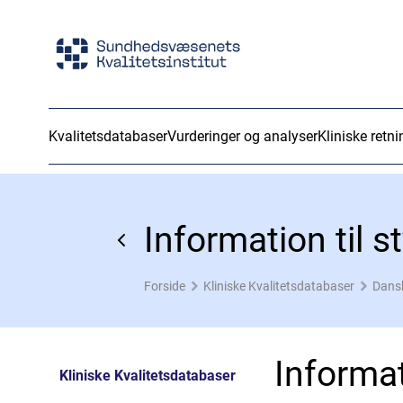
Kvalitetsdatabaser
Vurderinger og analyser
Kliniske retni
Information til 
Forside
Kliniske Kvalitetsdatabaser
Dansk
Informat
Kliniske Kvalitetsdatabaser