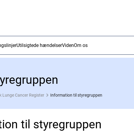
ngslinjer
Utilsigtede hændelser
Viden
Om os
styregruppen
 Lunge Cancer Register
Information til styregruppen
ion til styregruppen