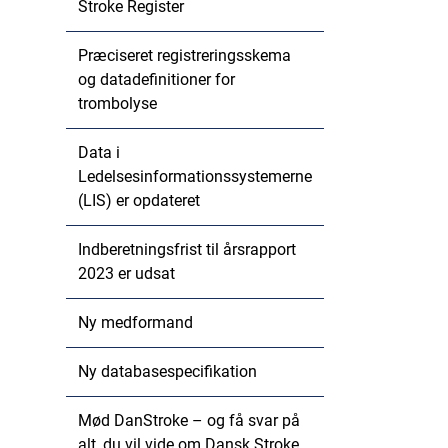
Stroke Register
Præciseret registreringsskema
og datadefinitioner for
trombolyse
Data i
Ledelsesinformationssystemerne
(LIS) er opdateret
Indberetningsfrist til årsrapport
2023 er udsat
Ny medformand
Ny databasespecifikation
Mød DanStroke – og få svar på
alt, du vil vide om Dansk Stroke