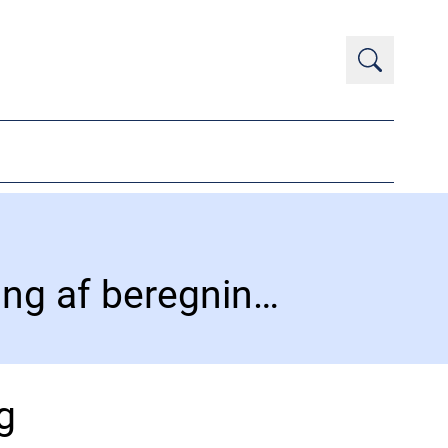
Reducering af indberetning af og præcisering af beregningsregler
g