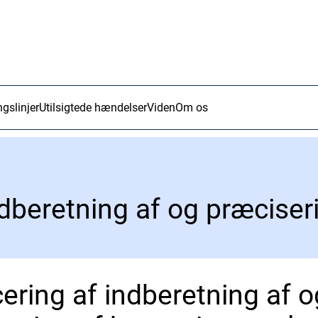
ngslinjer
Utilsigtede hændelser
Viden
Om os
ering af indberetning af o