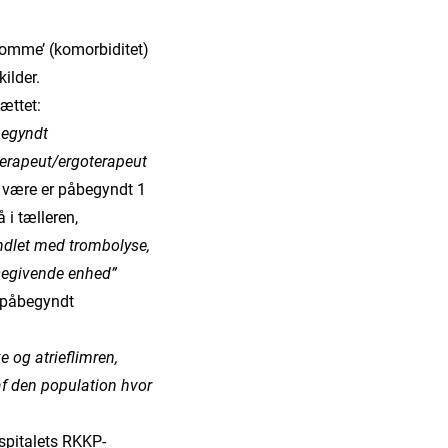
gdomme’ (komorbiditet)
ilder.
ættet:
begyndt
terapeut/ergoterapeut
n være er påbegyndt 1
 i tælleren,
ndlet med trombolyse,
ysegivende enhed”
l påbegyndt
e og atrieflimren,
f den population hvor
spitalets RKKP-