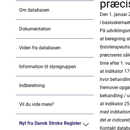
præci
Om databasen
Den 1. januar 
i basisskemaet.
Dokumentation
På udviklingsm
at beregning af
fysioterapeuti
Viden fra databasen
præciseres
sål
time efter 1. v
Information til styregruppen
at indikator 17:
hvor behandlin
Indberetning
fremover opgør
behandling / 
at indikator 25
Vil du vide mere?
med indikation
det er indiceret
Nyt fra Dansk Stroke Register
Kontakt datab