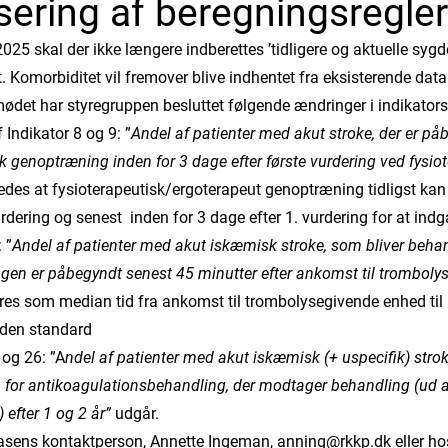
sering af beregningsregler
2025 skal der ikke længere indberettes ’tidligere og aktuelle sy
 Komorbiditet vil fremover blive indhentet fra eksisterende datak
ødet har styregruppen besluttet følgende ændringer i indikators
 Indikator 8 og 9: ”
Andel af patienter med akut stroke, der er på
sk genoptræning inden for 3 dage efter første vurdering ved fysio
edes at fysioterapeutisk/ergoterapeut genoptræning tidligst ka
urdering og senest inden for 3 dage efter 1. vurdering for at indgå
 ”
Andel af patienter med akut iskæmisk stroke, som bliver beha
gen er påbegyndt senest 45 minutter efter ankomst til trombol
es som median tid fra ankomst til trombolysegivende enhed ti
uden standard
 og 26: ”A
ndel af patienter med akut iskæmisk (+ uspecifik) strok
 for antikoagulationsbehandling, der modtager behandling (ud a
) efter 1 og 2 år”
udgår.
asens kontaktperson, Annette Ingeman,
anning@rkkp.dk
eller ho