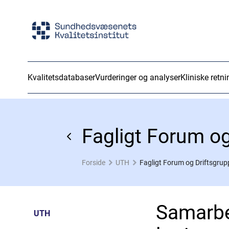
Kvalitetsdatabaser
Vurderinger og analyser
Kliniske retni
Fagligt Forum o
Forside
UTH
Fagligt Forum og Driftsgru
Samarbej
UTH