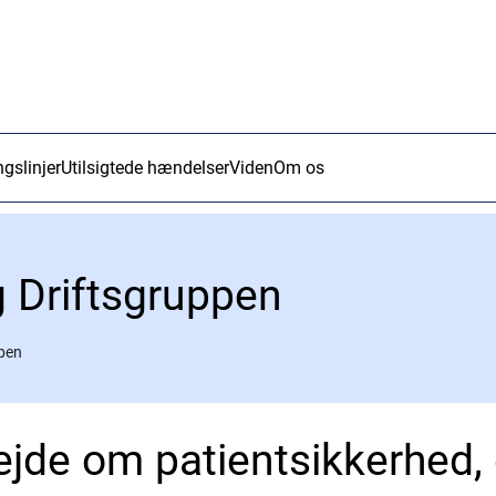
ngslinjer
Utilsigtede hændelser
Viden
Om os
g Driftsgruppen
ppen
de om patientsikkerhed, d