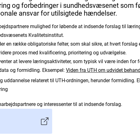
ring og forbedringer i sundhedsvæsenet som fø
tionale ansvar for utilsigtede hændelser.
jdspartnere mulighed for løbende at indsende forslag til lærings
dsvæsenets Kvalitetsinstitut.
 en række obligatoriske felter, som skal sikre, at hvert forslag e
videre proces med kvalificering, prioritering og udvælgelse.
nter at levere læringsaktiviteter, som typisk vil være inden for
data og formidling. Eksempel:
Viden fra UTH om udvidet behand
 uddannelse relateret til UTH-ordningen, herunder formidling. 
ring
marbejdspartnere og interessenter til at indsende forslag.
n