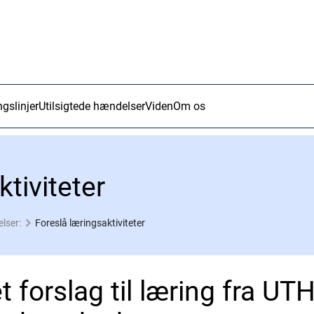
ngslinjer
Utilsigtede hændelser
Viden
Om os
tiviteter
lser:
Foreslå læringsaktiviteter
t forslag til læring fra UT