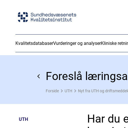
Kvalitetsdatabaser
Vurderinger og analyser
Kliniske retni
Foreslå læringsak
Forside
UTH
Nyt fra UTH og driftsmeddele
Har du e
UTH