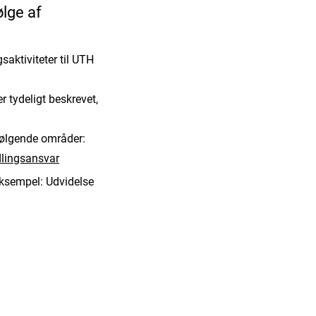
lge af
aktiviteter til UTH
r tydeligt beskrevet,
 følgende områder:
lingsansvar
Eksempel: Udvidelse