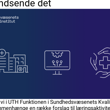
indsende det
vi i UTH Funktionen i Sundhedsvæsenets Kvalite
menhænge en række forslag til læringsaktivitete