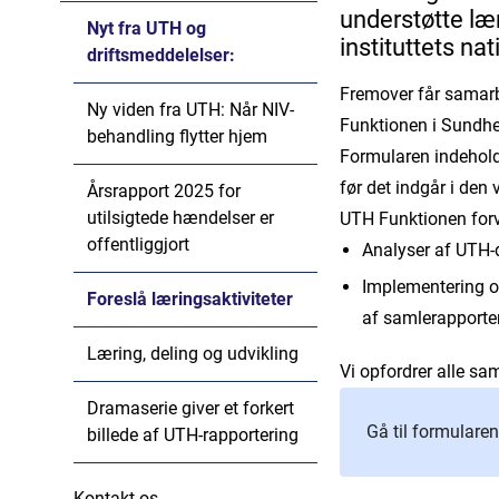
understøtte læ
Nyt fra UTH og
instituttets na
driftsmeddelelser:
Fremover får samarbe
Ny viden fra UTH: Når NIV-
Funktionen i Sundhe
behandling flytter hjem
Formularen indeholder
før det indgår i den 
Årsrapport 2025 for
utilsigtede hændelser er
UTH Funktionen forve
offentliggjort
Analyser af UTH-
Implementering og
Foreslå læringsaktiviteter
af samlerapporte
Læring, deling og udvikling
Vi opfordrer alle sa
Dramaserie giver et forkert
Gå til formulare
billede af UTH-rapportering
Kontakt os