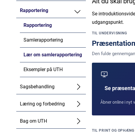
Alt du skal bru
Rapportering
Se introduktionsvid
udgangspunkt.
Rapportering
TIL UNDERVISNING
Samlerapportering
Præsentatio
Den fulde gennemgang a
Lær om samlerapportering
Eksempler på UTH
Sagsbehandling
Se præsenta
Åbner online i nyt 
Læring og forbedring
Bag om UTH
TIL PRINT OG OPHÆNG