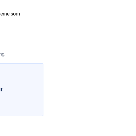
lerne som
ng.
t