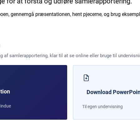
ge for at forstå og udføre samlerapportering.
eoen, gennemgå præsentationen, hent pjecerne, og brug eksemp
n
f samlerapportering, klar til at se online eller bruge til undervisni
tion
Download PowerPoin
vindue
Til egen undervisning