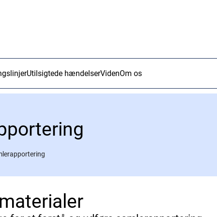
ngslinjer
Utilsigtede hændelser
Viden
Om os
pportering
lerapportering
materialer