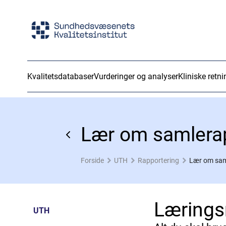
Kvalitetsdatabaser
Vurderinger og analyser
Kliniske retni
Lær om samlera
Forside
UTH
Rapportering
Lær om sam
Lærings
UTH