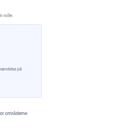
n rolle.
t hændelse på
for områderne