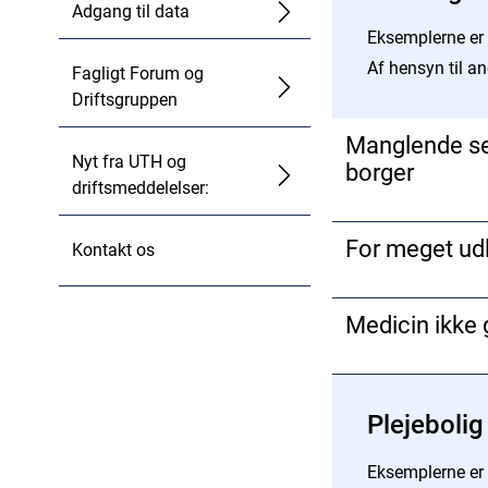
Adgang til data
Eksemplerne er 
Af hensyn til an
Fagligt Forum og
Driftsgruppen
Manglende se
Nyt fra UTH og
borger
driftsmeddelelser:
Vera kommer til et
For meget ud
Kontakt os
Misbrugscenteret 
To dage efter får 
Lars får metadon p
og ligger på intens
Medicin ikke 
metadon i oral oplø
Personalet på misb
Hændelsen havde i
Veras selvmordsfo
Hans er i rusmidde
alvorligt, hvis han
selvmordsscreening
forhøjet kolestero
Plejeboli
medarbejder det s
hun er indlagt på i
dagvagten, at aft
Faktisk konsekven
Faktisk konsekvens
aftenen før.
Eksemplerne er 
Mulig konsekvens: