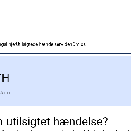
ngslinjer
Utilsigtede hændelser
Viden
Om os
TH
på UTH
n utilsigtet hændelse?