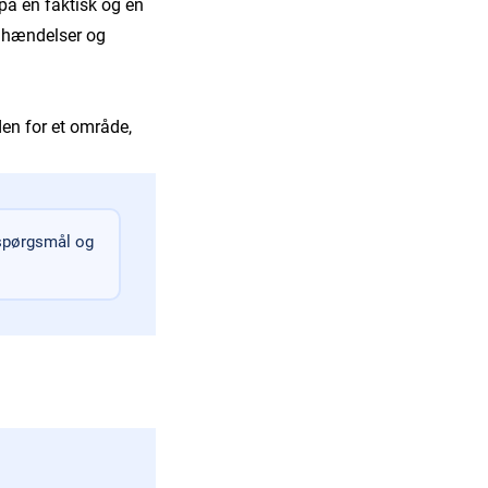
på en faktisk og en
e hændelser og
den for et område,
 spørgsmål og