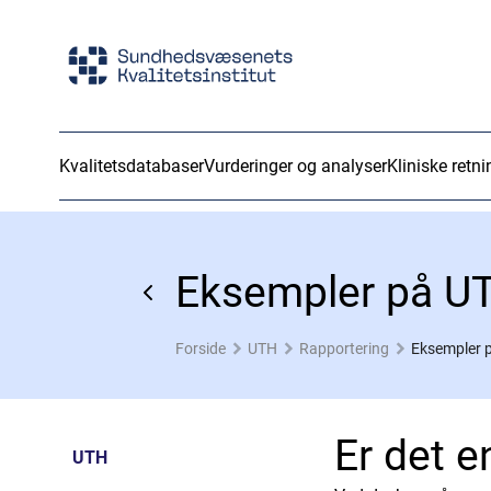
Kvalitetsdatabaser
Vurderinger og analyser
Kliniske retni
Eksempler på U
Forside
UTH
Rapportering
Eksempler 
Er det e
UTH