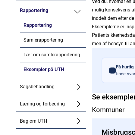
Ved du, hvornår en u
mulig konsekvens af
Rapportering
inddelt dem efter d
Rapportering
Eksemplerne er inspir
Patientsikkerhedsdata
Samlerapportering
men af hensyn til an
Lær om samlerapportering
Få hurtig
Eksempler på UTH
finde sv
Sagsbehandling
Se eksempler
Læring og forbedring
Kommuner
Bag om UTH
Misbrugsc