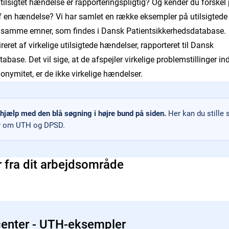
tilsigtet hændelse er rapporteringspligtig? Og kender du forskel 
 en hændelse? Vi har samlet en række eksempler på utilsigted
e samme emner, som findes i Dansk Patientsikkerhedsdatabase.
eret af virkelige utilsigtede hændelser, rapporteret til Dansk
base. Det vil sige, at de afspejler virkelige problemstillinger in
onymitet, er de ikke virkelige hændelser.
 hjælp med den blå søgning i højre bund på siden.
Her kan du stille
ar om UTH og DPSD.
 fra dit arbejdsområde
enter - UTH-eksempler