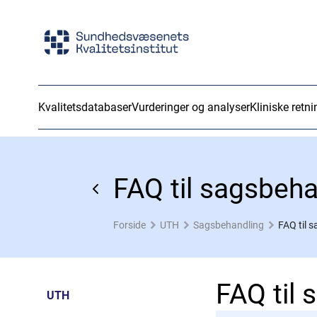
Kvalitetsdatabaser
Vurderinger og analyser
Kliniske retni
FAQ til sagsbeha
Forside
UTH
Sagsbehandling
FAQ til 
FAQ til
UTH