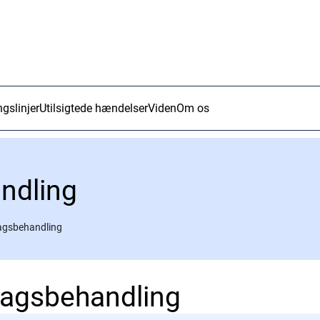
ngslinjer
Utilsigtede hændelser
Viden
Om os
ndling
sagsbehandling
 sagsbehandling