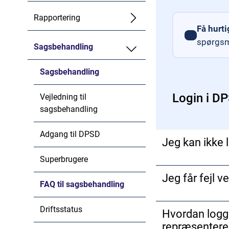
Rapportering
Få hurti
spørgsm
Sagsbehandling
Sagsbehandling
Login i D
Vejledning til
sagsbehandling
Adgang til DPSD
Jeg kan ikke 
Superbrugere
Hvis du som ny bru
Jeg får fejl v
Sundhedsvæsenets 
FAQ til sagsbehandling
endnu ikke er opda
Efter at samtlige I
DPSD opdateres me
Driftsstatus
Hvordan logge
ikke længere er mu
oprettet i SEB, ka
repræsenterer