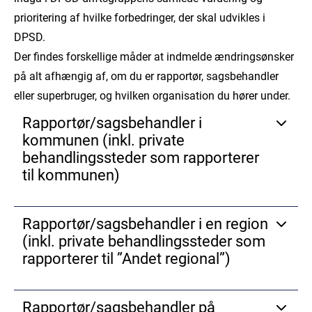
prioritering af hvilke forbedringer, der skal udvikles i
DPSD.
Der findes forskellige måder at indmelde ændringsønsker
på alt afhængig af, om du er rapportør, sagsbehandler
eller superbruger, og hvilken organisation du hører under.
Rapportør/sagsbehandler i
kommunen (inkl. private
behandlingssteder som rapporterer
til kommunen)
Hvis du er rapportør/sagsbehandler i kommunen eller
Rapportør/sagsbehandler i en region
et privat behandlingssted, som rapporterer til
(inkl. private behandlingssteder som
kommunen, skal du angive dit ændringsønske til din
rapporterer til ”Andet regional”)
lokale kommunale superbruger.
Find din lokale kommunale superbruger
Hvis du er rapportør/sagsbehandler i en region eller et
Hvordan ser et velbeskrevet ændringsønske ud?
Rapportør/sagsbehandler på
privat behandlingssted, som rapporterer til ”Andet