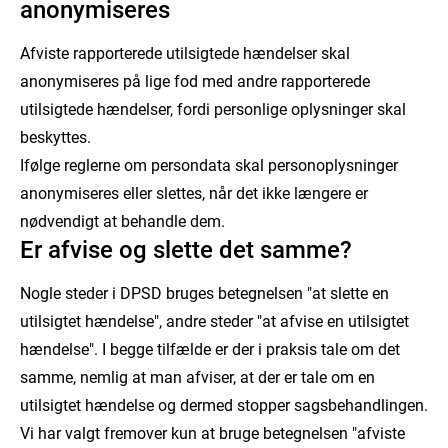
anonymiseres
øvrige rapporterede utilsigtede hændelser. For hver af
hændelser i en aggregeret analyse. Hvis hændelsen og
patientkørsler i forbindelse med fx udskrivelse.
de afviste hændelser bør du i kommentarfeltet angive
problemstillingen er forståeligt beskrevet, så bør
Kategorien handler også om de tilfælde, hvor
Afviste rapporterede utilsigtede hændelser skal
sagsnummeret på den hændelse, du har samlet
hændelsen ikke afvises.
sagsbehandleren under analysen konkluderer, at der
anonymiseres på lige fod med andre rapporterede
sagerne under.
alligevel ikke er tale om en utilsigtet hændelse (se
utilsigtede hændelser, fordi personlige oplysninger skal
eksempler på hændelser, hvor der kan være tvivl
beskyttes.
længere nede på siden). Disse rapporteringer må du
Ifølge reglerne om persondata skal personoplysninger
gerne afvise. Du kan også afvise en utilsigtet
anonymiseres eller slettes, når det ikke længere er
hændelse fra områder (hændelsessteder), der ikke er
nødvendigt at behandle dem.
Er afvise og slette det samme?
omfattet af rapporteringsordningen, fx Grønland og
Færøerne.
Nogle steder i DPSD bruges betegnelsen "at slette en
utilsigtet hændelse", andre steder "at afvise en utilsigtet
hændelse". I begge tilfælde er der i praksis tale om det
samme, nemlig at man afviser, at der er tale om en
utilsigtet hændelse og dermed stopper sagsbehandlingen.
Vi har valgt fremover kun at bruge betegnelsen "afviste