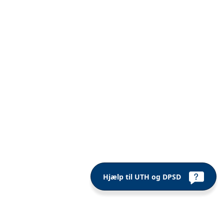
afvise hændelsen.
"sagsopfølgning".
Hvis du vurderer, at hændelsen IKKE er omfattet af
definitionen på en utilsigtet hændelse, må du afvise
hændelsen under årsagskategorien "Andet grundlag
for afvisning". Afvisningen skal begrundes med din
vurdering af, hvorfor det ikke er en utilsigtet hændelse.
Hvis du vurderer, at der er læring at hente i hændelsen,
fx justering af arbejdsgangene, instrukser mv.,
anbefaler vi, at hændelsen ikke afvises, men afsluttes
med en beskrivelse af læringen i feltet
"sagsopfølgning".
Hjælp til UTH og DPSD