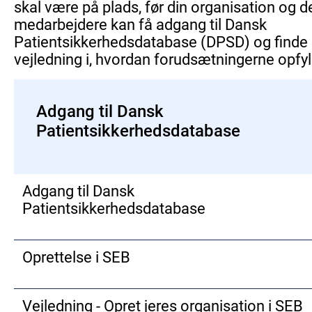
skal være på plads, før din organisation og 
medarbejdere kan få adgang til Dansk
Patientsikkerhedsdatabase (DPSD) og finde
vejledning i, hvordan forudsætningerne opfy
Adgang til Dansk
Patientsikkerhedsdatabase
Adgang til Dansk
Patientsikkerhedsdatabase
Dansk Patientsikkerhedsdatabase (DPSD) er den tekniske
Oprettelse i SEB
platform for rapporteringsordningen for utilsigtede hændels
Det overordnede mål med at rapportere utilsigtede hændels
For at få adgang til DPSD skal I først sikre, at jeres organis
at forbedre patientsikkerheden og understøtte en kultur om
Vejledning - Opret jeres organisation i SEB
er oprettet i Sundhedsvæsenets Elektroniske Brugerstyring